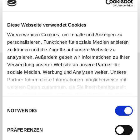
Korrekt: Das Erstgespräch ist
immer kostenlos. Aber nie
Diese Webseite verwendet Cookies
umsonst.
Wir verwenden Cookies, um Inhalte und Anzeigen zu
personalisieren, Funktionen für soziale Medien anbieten
zu können und die Zugriffe auf unsere Website zu
analysieren. Außerdem geben wir Informationen zu Ihrer
WORTART
Verwendung unserer Website an unsere Partner für
Presse | PR | Kommunikationskonzepte
soziale Medien, Werbung und Analysen weiter. Unsere
Partner führen diese Informationen möglicherweise mit
Almut Thöring M.A.
weiteren Daten zusammen, die Sie ihnen bereitgestellt
Kleestraße 56, 33161 Hövelhof
haben oder die sie im Rahmen Ihrer Nutzung der Dienste
gesammelt haben.
Einwilligungsauswahl
NOTWENDIG
Fon: 05257/934905
Fax: 05257/934906
PRÄFERENZEN
Mail:
almut[at]thoering-wortart.de